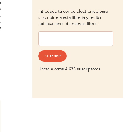
a
o
Introduce tu correo electrónico para
,
suscribirte a esta librería y recibir
,
notificaciones de nuevos libros
e
Dirección
de
correo
electrónico:
Suscribir
Únete a otros 4.633 suscriptores