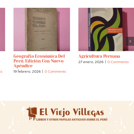
conómica Del
Agricultura Peruana
Antonio Raimo
ón Con Nuevo
Láminas Inédi
27 enero, 2026
|
0 Comments
Iconografía Ve
6
|
0 Comments
3 agosto, 2026
|