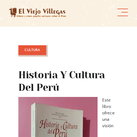
Skip
to
content
CULTURA
Historia Y Cultura
Del Perú
Este
libro
ofrece
una
visión