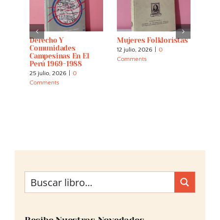
s:
Derecho Y
Mujeres Folkloristas
Espí
 And
Comunidades
Tier
12 julio, 2026
|
0
Campesinas En El
Cuar
Comments
Perú 1969-1988
Inte
La E
25 julio, 2026
|
0
Los 
Comments
Indí
30 m
Comm
Recibe Nuestras Novedades