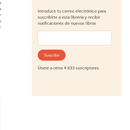
a
a
Introduce tu correo electrónico para
y
suscribirte a esta librería y recibir
n
notificaciones de nuevos libros
e
Dirección
de
correo
electrónico:
Suscribir
Únete a otros 4.633 suscriptores