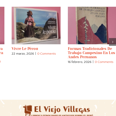
ra
Vivre Le Pérou
Formas Tradicionales De
ra
Trabajo Campesino En Los
22 marzo, 2026
|
0 Comments
Andes Peruanos
n
16 febrero, 2026
|
0 Comments