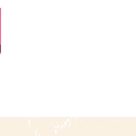
Antaras, Ayarachis Y Sikus:
Andean Aesthetics:
Historia De La Música
Textiles Of Peru And
Andina
Bolivia
29 julio, 2026
|
0 Comments
28 julio, 2026
|
0 Comments