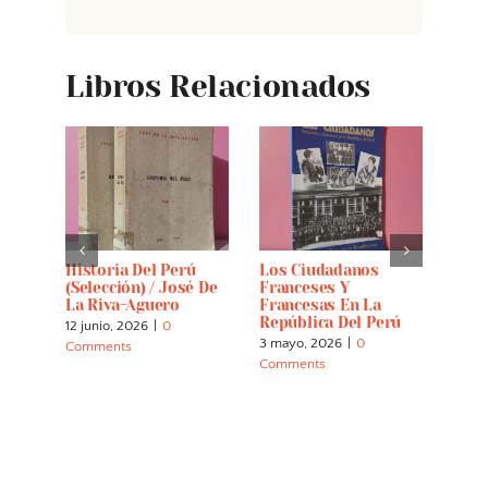
Libros Relacionados
Historia Del Perú
Los Ciudadanos
Cast
(selección) / José De
Franceses Y
12 abr
La Riva-Aguero
Francesas En La
Comm
República Del Perú
12 junio, 2026
|
0
3 mayo, 2026
|
0
Comments
Comments