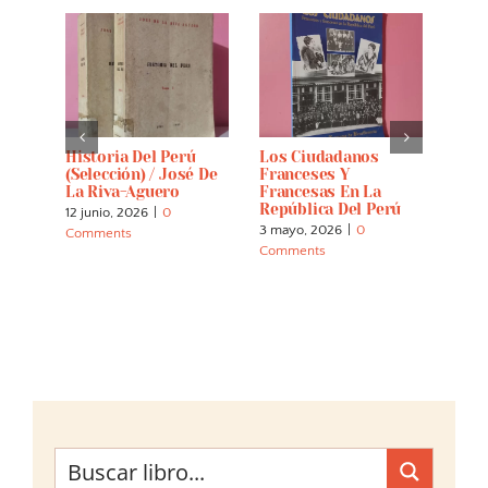
Historia Del Perú
Los Ciudadanos
Cast
(selección) / José De
Franceses Y
12 abr
La Riva-Aguero
Francesas En La
Comm
República Del Perú
12 junio, 2026
|
0
3 mayo, 2026
|
0
Comments
Comments