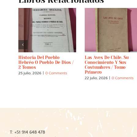
ia De
Historia Del Pueblo
Las Aves De Chile. Su
Hebréo O Pueblo De Dios /
Conocimiento Y Sus
es De
2 Tomos
Costumbres / Tomo
Primero
25 julio, 2026
|
0 Comments
s
22 julio, 2026
|
0 Comments
T: +51 914 648 478