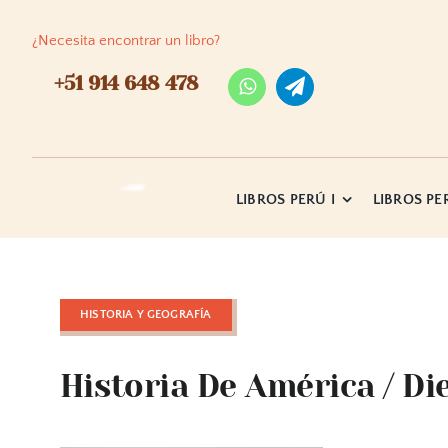
Skip
to
¿Necesita encontrar un libro?
content
+51 914 648 478
LIBROS PERÚ I
LIBROS PER
HISTORIA Y GEOGRAFÍA
Historia De América / D