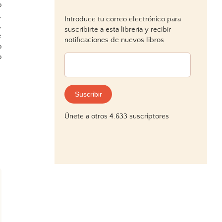
o
,
Introduce tu correo electrónico para
,
suscribirte a esta librería y recibir
e
notificaciones de nuevos libros
o
o
Dirección
de
correo
electrónico:
Suscribir
Únete a otros 4.633 suscriptores