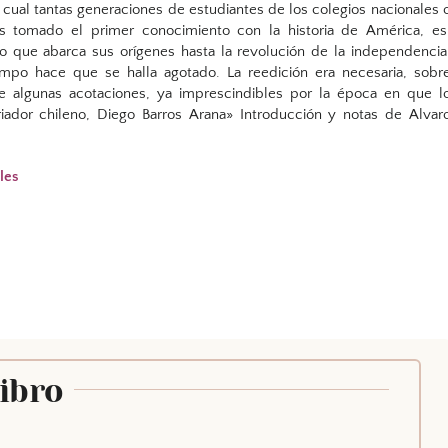
l cual tantas generaciones de estudiantes de los colegios nacionales 
 tomado el primer conocimiento con la historia de América, es
que abarca sus orígenes hasta la revolución de la independencia
iempo hace que se halla agotado. La reedición era necesaria, sobr
e algunas acotaciones, ya imprescindibles por la época en que l
riador chileno, Diego Barros Arana» Introducción y notas de Alvar
oles
Libro