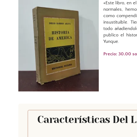
«Este libro, en e
normales, hemos
como compendio 
insustituible. T
todo añadiendol
publico el histo
Yunque.
Precio: 30.00 s
Características Del 