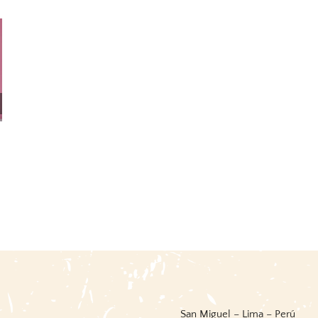
A Treatise On Modern
Las Tres Colonias (ensayo
Geography
De Interpretación
Histórica)
7 agosto, 2026
|
0 Comments
5 agosto, 2026
|
0 Comments
San Miguel – Lima – Perú