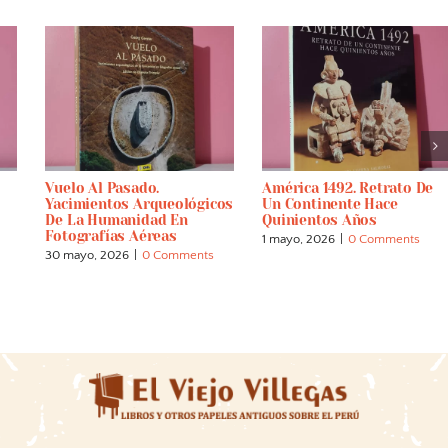
Vuelo Al Pasado.
América 1492. Retrato De
Yacimientos Arqueológicos
Un Continente Hace
De La Humanidad En
Quinientos Años
Fotografías Aéreas
1 mayo, 2026
|
0 Comments
30 mayo, 2026
|
0 Comments