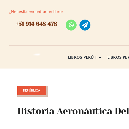
Skip
to
¿Necesita encontrar un libro?
content
+51 914 648 478
LIBROS PERÚ I
LIBROS PER
REPÚBLICA
Historia Aeronáutica Del 