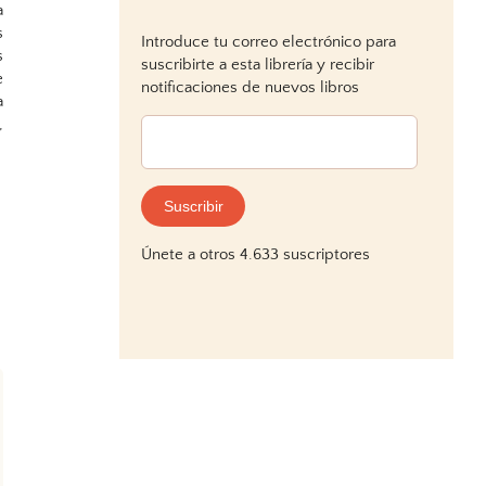
a
s
Introduce tu correo electrónico para
s
suscribirte a esta librería y recibir
e
notificaciones de nuevos libros
a
,
Dirección
de
correo
electrónico:
Suscribir
Únete a otros 4.633 suscriptores