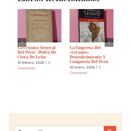
oples
La Crónica General
La Empresa Del
Hist
e Of
Del Perú / Pedro De
«Levante».
Conq
t.
Cieza De León
Descubrimiento Y
With
40
Conquista Del Perú
View
15 febrero, 2026
|
0
Civi
30 enero, 2026
|
0
Comments
Inca
Comments
23 di
Comm