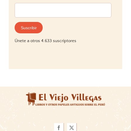
Dirección
de
correo
electrónico:
Suscribir
Únete a otros 4.633 suscriptores