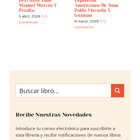
erie
Del Cuzco Juan
Españolas
Símb
Manuel Moscos Y
Americanos De Juan
Areq
Peralta
Pablo Viscardo Y
Repu
Guzmán
5 abril, 2026
|
0
7 mar
8 marzo, 2026
|
0
Comments
Comm
Comments
Recibe Nuestras Novedades
Introduce tu correo electrónico para suscribirte a
esta librería y recibir notificaciones de nuevos libros