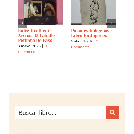
Flor:
Entre Huellas Y
Paisajes Indígenas /
Jorg
Arenas. El Caballo
Libro En Japonés
Rei
as,
Peruano De Paso
5 abril, 2026
|
0
2 abri
3 mayo, 2026
|
0
Comments
Comm
Comments