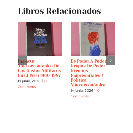
Libros Relacionados
Impacto
De Poder A Poder.
Pobl
Macroeconómico De
Grupos De Poder,
Futu
Los Gastos Militares
Gremios
5 jun
En El Perú 1960-1987
Empresariales Y
Comm
Política
14 junio, 2026
|
0
Macroeconómica
Comments
14 junio, 2026
|
0
Comments