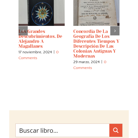
Los Grandes
Concordia De La
Dese
De
Descubrimientos. De
Geografía De Los
Encu
Alejandro A
Diferentes Tiempos Y
Orin
 De
Magallanes
Descripción De Las
En T
Colonias Antiguas Y
Yano
17 noviembre, 2024
|
0
andia
Modernas
XVII
Comments
29 marzo, 2024
|
0
4 dic
0
Comments
Comm