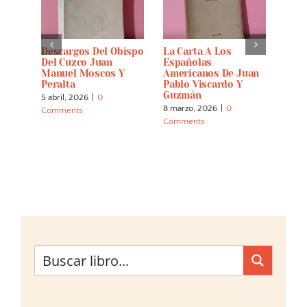
s Del
Descargos Del Obispo
La Carta A Los
El D
erie
Del Cuzco Juan
Españolas
Símb
Manuel Moscos Y
Americanos De Juan
Areq
Peralta
Pablo Viscardo Y
Repu
Guzmán
5 abril, 2026
|
0
7 mar
8 marzo, 2026
|
0
Comments
Comm
Comments