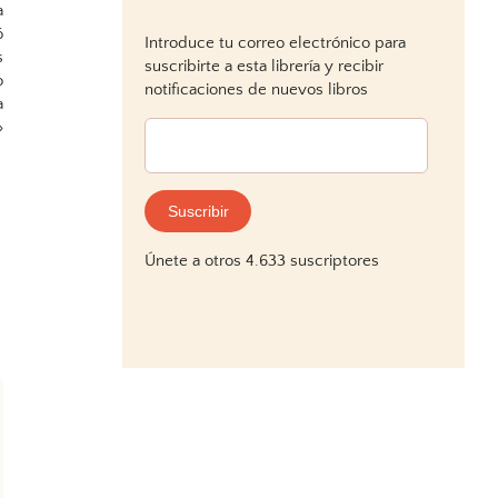
a
ó
Introduce tu correo electrónico para
s
suscribirte a esta librería y recibir
o
notificaciones de nuevos libros
a
»
Dirección
de
correo
electrónico:
Suscribir
Únete a otros 4.633 suscriptores