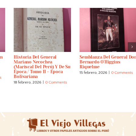
ón
Historia Del General
Semblanza Del General Do
Mariano Necochea
Bernardo O´Higgins
(Mariscal Del Perú) Y De Su
Riquelme
Época / Tomo II – Época
15 febrero, 2026
|
0 Comments
Bolivariana
s
18 febrero, 2026
|
0 Comments