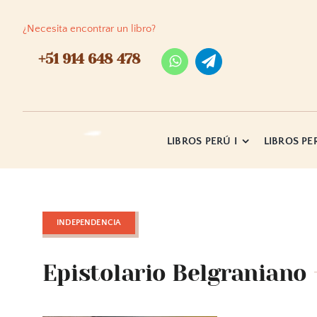
Skip
to
¿Necesita encontrar un libro?
content
+51 914 648 478
LIBROS PERÚ I
LIBROS PER
INDEPENDENCIA
Epistolario Belgraniano