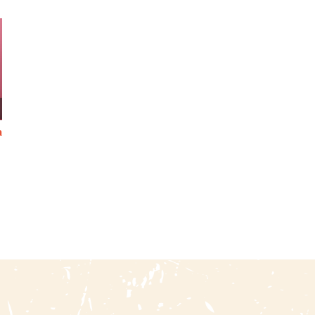
n
Inocencia Justificada
Cartas Históricas Del Perú
Contra Los Artificios De La
/ Segunda Serie
Calumnia
25 abril, 2026
|
0 Comments
11 julio, 2026
|
0 Comments