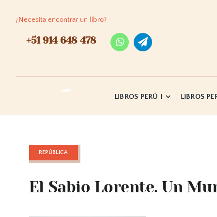
Skip
to
¿Necesita encontrar un libro?
content
+51 914 648 478
LIBROS PERÚ I
LIBROS PER
REPÚBLICA
El Sabio Lorente. Un Mu