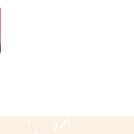
El Coronel José Balta 1814-
Agricultura En El Perú
1872
Siglo XX (documentos) /
Tomos I Y III
2 agosto, 2026
|
0 Comments
22 julio, 2026
|
0 Comments