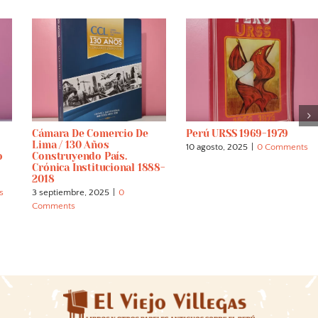
Cámara De Comercio De
Perú URSS 1969-1979
Lima / 130 Años
10 agosto, 2025
|
0 Comments
o
Construyendo País.
Crónica Institucional 1888-
2018
s
3 septiembre, 2025
|
0
Comments