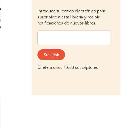
;
n
Introduce tu correo electrónico para
;
suscribirte a esta librería y recibir
l
notificaciones de nuevos libros
a
Dirección
de
correo
electrónico:
Suscribir
Únete a otros 4.633 suscriptores