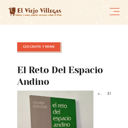
Skip
to
content
GEOGRAFÍA Y RRNN
El Reto Del Espacio
Andino
«… El