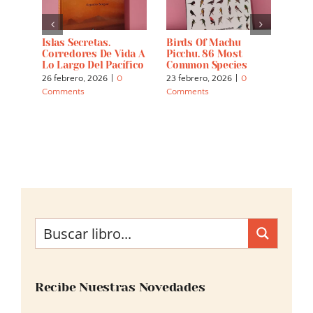
Islas Secretas.
Birds Of Machu
La N
ar
Corredores De Vida A
Picchu. 86 Most
Su E
Lo Largo Del Pacífico
Common Species
Univ
26 febrero, 2026
|
0
23 febrero, 2026
|
0
22 fe
Comments
Comments
Comm
Recibe Nuestras Novedades