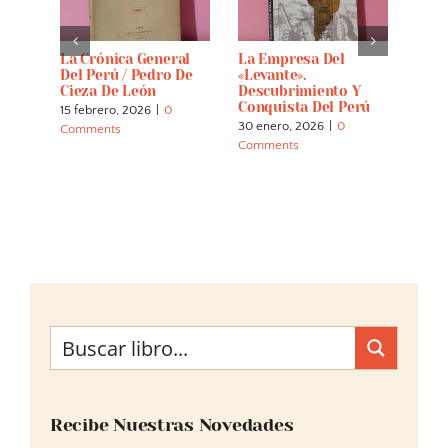
oples
La Crónica General
La Empresa Del
Hist
e Of
Del Perú / Pedro De
«Levante».
Conq
t.
Cieza De León
Descubrimiento Y
With
40
Conquista Del Perú
View
15 febrero, 2026
|
0
Civi
30 enero, 2026
|
0
Comments
Inca
Comments
23 di
Comm
Recibe Nuestras Novedades