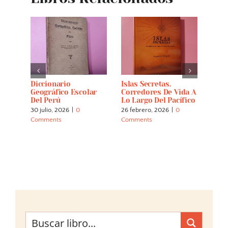
i. 50
Diccionario
Islas Secretas.
Bird
 De
Geográfico Escolar
Corredores De Vida A
Picc
tal
Del Perú
Lo Largo Del Pacífico
Com
30 julio, 2026
|
0
26 febrero, 2026
|
0
23 fe
Comments
Comments
Comm