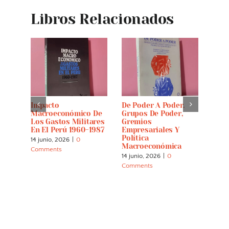
Libros Relacionados
Impacto
De Poder A Poder.
Pobl
Macroeconómico De
Grupos De Poder,
Futu
Los Gastos Militares
Gremios
5 jun
En El Perú 1960-1987
Empresariales Y
Comm
Política
14 junio, 2026
|
0
Macroeconómica
Comments
14 junio, 2026
|
0
Comments