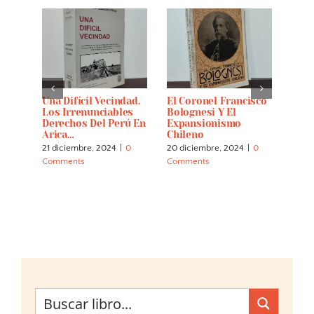
La
Una Difícil Vecindad.
El Coronel Francisco
Cáce
al De
Los Irrenunciables
Bolognesi Y El
14 di
je De
Derechos Del Perú En
Expansionismo
Comm
Arica…
Chileno
21 diciembre, 2024
|
0
20 diciembre, 2024
|
0
Comments
Comments