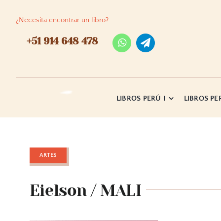
Skip
to
¿Necesita encontrar un libro?
content
+51 914 648 478
LIBROS PERÚ I
LIBROS PER
ARTES
Eielson / MALI