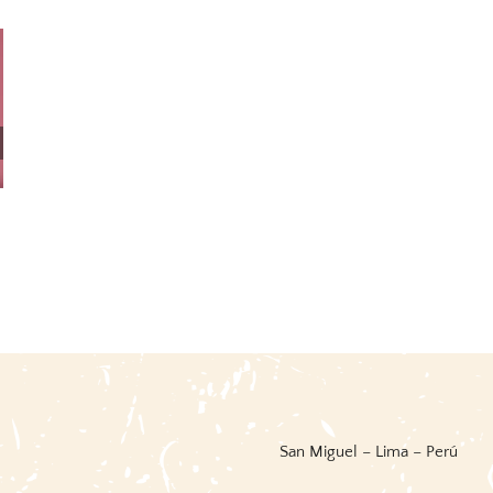
Fiestas Y Danzas Del Perú /
Words For And Image: Perú
BCP
31 mayo, 2026
|
0 Comments
14 junio, 2026
|
0 Comments
San Miguel – Lima – Perú