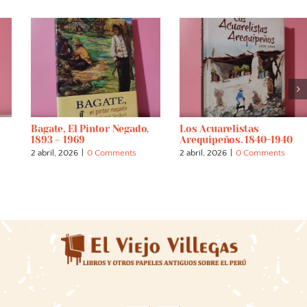
Bagate, El Pintor Negado.
Los Acuarelistas
1893 – 1969
Arequipeños. 1840-1940
2 abril, 2026
|
0 Comments
2 abril, 2026
|
0 Comments