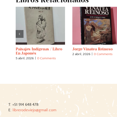
. El
Paisajes Indígenas / Libro
Jorge Vinatea Reinoso
so
En Japonés
2 abril, 2026
|
0 Comments
s
5 abril, 2026
|
0 Comments
T: +51 914 648 478
E:
librerodeviejo@gmail.com