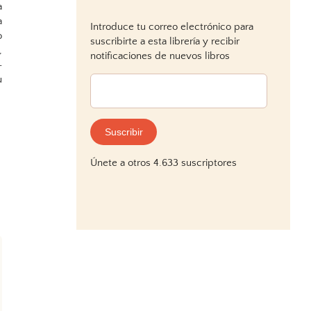
a
a
Introduce tu correo electrónico para
o
suscribirte a esta librería y recibir
,
notificaciones de nuevos libros
–
u
Dirección
de
correo
electrónico:
Suscribir
Únete a otros 4.633 suscriptores