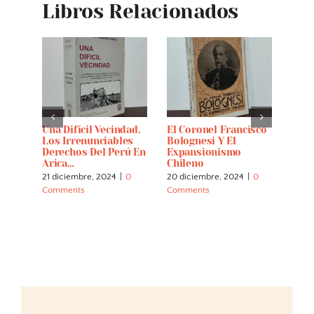
Libros Relacionados
La
Una Difícil Vecindad.
El Coronel Francisco
Cáce
al De
Los Irrenunciables
Bolognesi Y El
14 di
je De
Derechos Del Perú En
Expansionismo
Comm
Arica…
Chileno
21 diciembre, 2024
|
0
20 diciembre, 2024
|
0
Comments
Comments