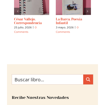
 Vida
César Vallejo.
La Barca. Poesía
Las 
Correspondencia
Infantil
Pabl
Vive
25 julio, 2026
|
0
3 mayo, 2026
|
0
5 abri
Comments
Comments
Comm
Recibe Nuestras Novedades