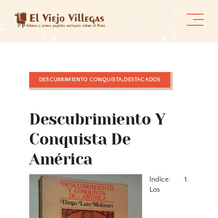
Skip
to
content
DESCUBRIMIENTO CONQUISTA,DESTACADOS
Descubrimiento Y
Conquista De
América
Indice: 1.
Los