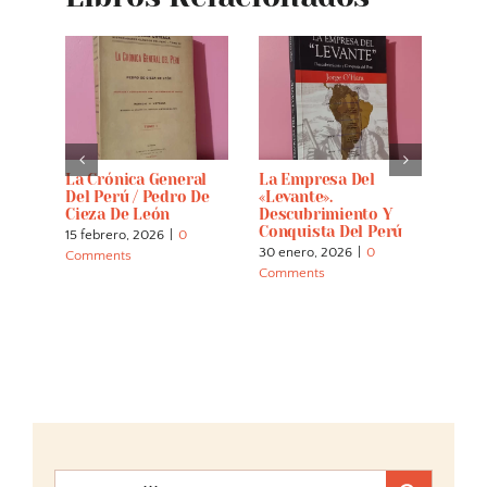
oples
La Crónica General
La Empresa Del
Hist
e Of
Del Perú / Pedro De
«Levante».
Conq
t.
Cieza De León
Descubrimiento Y
With
40
Conquista Del Perú
View
15 febrero, 2026
|
0
Civi
30 enero, 2026
|
0
Comments
Inca
Comments
23 di
Comm