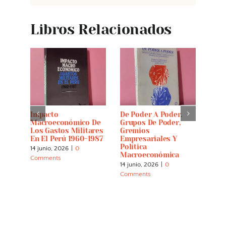
Libros Relacionados
Impacto
De Poder A Poder.
Pobl
Macroeconómico De
Grupos De Poder,
Futu
Los Gastos Militares
Gremios
5 jun
En El Perú 1960-1987
Empresariales Y
Comm
Política
14 junio, 2026
|
0
Macroeconómica
Comments
14 junio, 2026
|
0
Comments