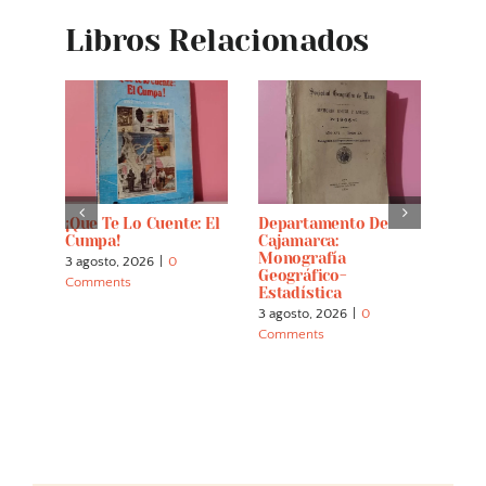
Libros Relacionados
e
¡Que Te Lo Cuente: El
Departamento De
Patr
Cumpa!
Cajamarca:
Mon
stica
Monografía
Caja
3 agosto, 2026
|
0
o De
Geográfico-
30 ju
Comments
Estadística
Comm
3 agosto, 2026
|
0
Comments