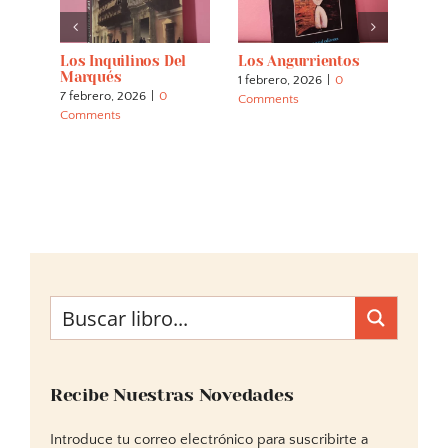
s
Los Inquilinos Del
Los Angurrientos
Los 
a)
Marqués
1 febrero, 2026
|
0
2 nov
7 febrero, 2026
|
0
Comments
Comm
Comments
Recibe Nuestras Novedades
Introduce tu correo electrónico para suscribirte a