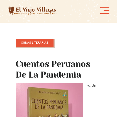
Skip
to
content
OBRAS LITERARIAS
Cuentos Peruanos
De La Pandemia
«…Un