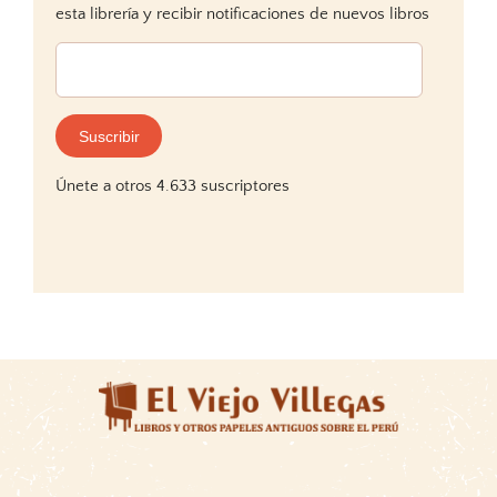
esta librería y recibir notificaciones de nuevos libros
Dirección
de
correo
electrónico:
Suscribir
Únete a otros 4.633 suscriptores