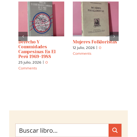
s:
Derecho Y
Mujeres Folkloristas
Espí
 And
Comunidades
Tier
12 julio, 2026
|
0
Campesinas En El
Cuar
Comments
Perú 1969-1988
Inte
La E
25 julio, 2026
|
0
Los 
Comments
Indí
30 m
Comm