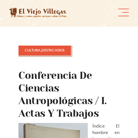
Skip
to
content
CULTURA,DESTACADOS
Conferencia De
Ciencias
Antropológicas / I.
Actas Y Trabajos
Índice: El
hombre en