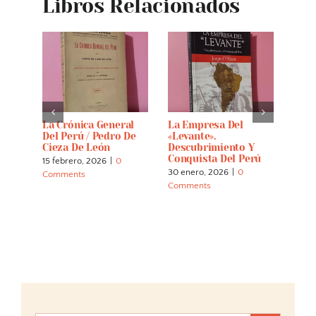
Libros Relacionados
oples
La Crónica General
La Empresa Del
Hist
e Of
Del Perú / Pedro De
«Levante».
Conq
t.
Cieza De León
Descubrimiento Y
With
40
Conquista Del Perú
View
15 febrero, 2026
|
0
Civi
30 enero, 2026
|
0
Comments
Inca
Comments
23 di
Comm