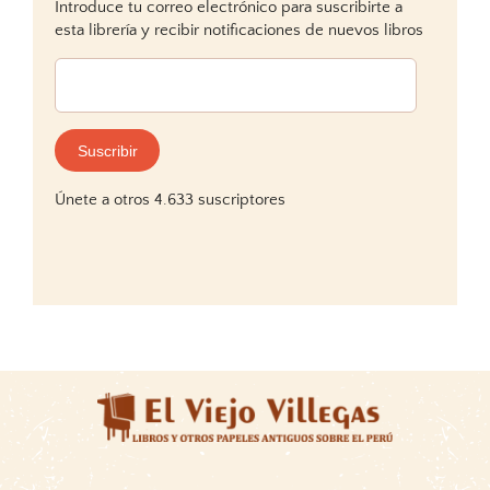
Introduce tu correo electrónico para suscribirte a
esta librería y recibir notificaciones de nuevos libros
Dirección
de
correo
electrónico:
Suscribir
Únete a otros 4.633 suscriptores