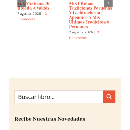
Los Místicos. De
Mis Últimas
El D
alla
Hojeda A Valdés
Tradiciones Peruanas
Parn
Y Cachivachería /
Menj
7 agosto, 2026
|
0
Apéndice A Mis
Letr
Comments
Últimas Tradiciones
22 ju
Peruanas
Comm
2 agosto, 2026
|
0
Comments
Recibe Nuestras Novedades