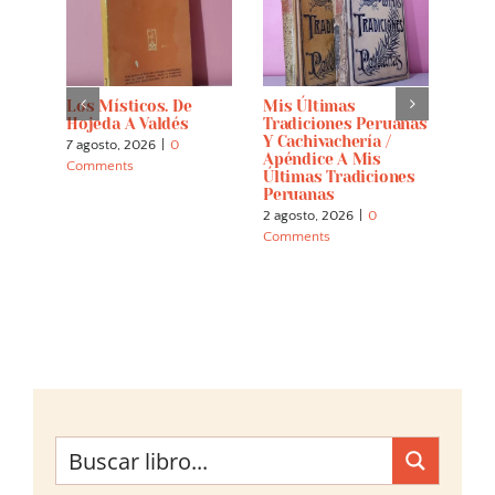
Los Místicos. De
Mis Últimas
El D
alla
Hojeda A Valdés
Tradiciones Peruanas
Parn
Y Cachivachería /
Menj
7 agosto, 2026
|
0
Apéndice A Mis
Letr
Comments
Últimas Tradiciones
22 ju
Peruanas
Comm
2 agosto, 2026
|
0
Comments