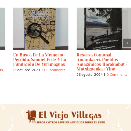
En Busca De La Memoria
Reserva Comunal
Perdida. Samuel Fritz Y La
Amarakaeri. Pueblos
Fundación De Yurimaguas
Amazónicos Harakmbut /
Matsiguenka / Yine
ts
15 octubre, 2024
|
0 Comments
26 agosto, 2024
|
0 Comments