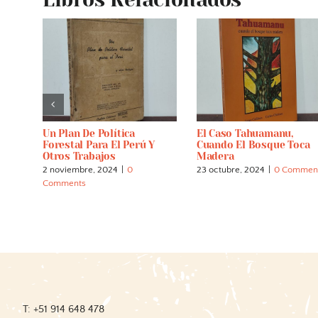
dias.
Un Plan De Política
El Caso Tahuamanu,
Forestal Para El Perú Y
Cuando El Bosque Toca
Otros Trabajos
Madera
2 noviembre, 2024
|
0
23 octubre, 2024
|
0 Commen
Comments
T: +51 914 648 478