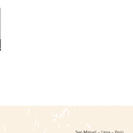
The Discovery Of The
Pacaya – Samiria. La Tierra
Amazon. According To The
De Los Espejos
Account Of Friar Gaspar De
1 enero, 2026
|
0 Comments
Carvajal And Other
Documents
11 julio, 2026
|
0 Comments
San Miguel – Lima – Perú