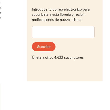
s
e
Introduce tu correo electrónico para
o
suscribirte a esta librería y recibir
e
notificaciones de nuevos libros
Dirección
de
correo
electrónico:
Suscribir
Únete a otros 4.633 suscriptores