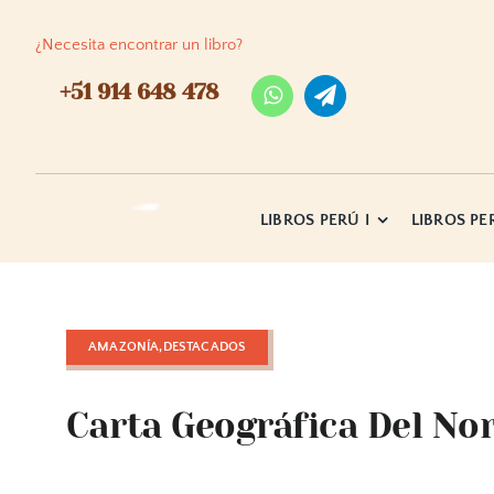
Skip
to
¿Necesita encontrar un libro?
content
+51 914 648 478
LIBROS PERÚ I
LIBROS PER
AMAZONÍA,DESTACADOS
Carta Geográfica Del Nor