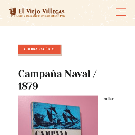
Skip
to
content
GUERRA PACÍFICO
Campaña Naval /
1879
Indice: