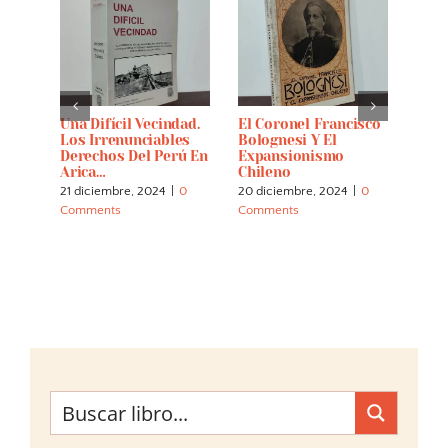
La
Una Difícil Vecindad.
El Coronel Francisco
Cáce
al De
Los Irrenunciables
Bolognesi Y El
14 di
je De
Derechos Del Perú En
Expansionismo
Comm
Arica…
Chileno
21 diciembre, 2024
|
0
20 diciembre, 2024
|
0
Comments
Comments