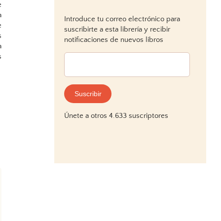
e
a
Introduce tu correo electrónico para
e
suscribirte a esta librería y recibir
s
notificaciones de nuevos libros
a
s
Dirección
de
correo
electrónico:
Suscribir
Únete a otros 4.633 suscriptores