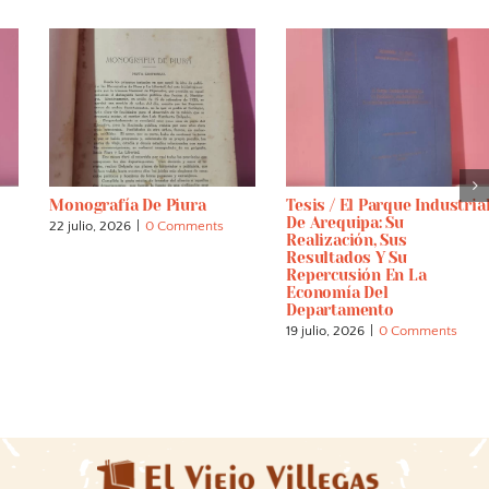
Monografía De Piura
Tesis / El Parque Industria
De Arequipa: Su
22 julio, 2026
|
0 Comments
Realización, Sus
Resultados Y Su
Repercusión En La
Economía Del
Departamento
19 julio, 2026
|
0 Comments