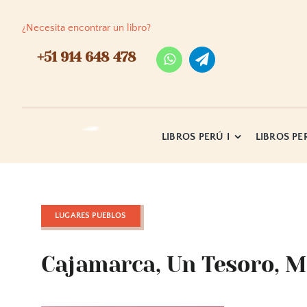
Skip
to
¿Necesita encontrar un libro?
content
+51 914 648 478
LIBROS PERÚ I
LIBROS PER
LUGARES PUEBLOS
Cajamarca, Un Tesoro, M