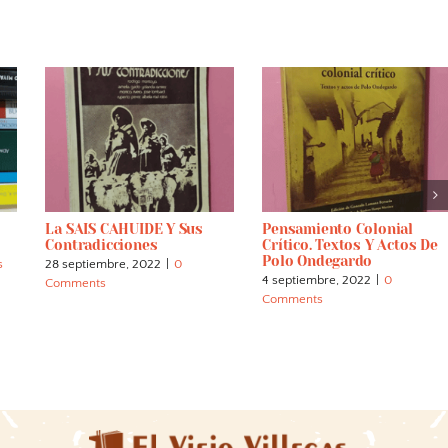
La SAIS CAHUIDE Y Sus
Pensamiento Colonial
Contradicciones
Crítico. Textos Y Actos De
Polo Ondegardo
s
28 septiembre, 2022
|
0
4 septiembre, 2022
|
0
Comments
Comments