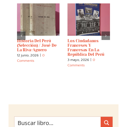
Historia Del Perú
Los Ciudadanos
Cast
(selección) / José De
Franceses Y
12 abr
La Riva-Aguero
Francesas En La
Comm
República Del Perú
12 junio, 2026
|
0
3 mayo, 2026
|
0
Comments
Comments