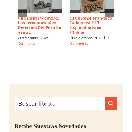
La
Una Difícil Vecindad.
El Coronel Francisco
Cáce
al De
Los Irrenunciables
Bolognesi Y El
14 di
je De
Derechos Del Perú En
Expansionismo
Comm
Arica…
Chileno
21 diciembre, 2024
|
0
20 diciembre, 2024
|
0
Comments
Comments
Recibe Nuestras Novedades