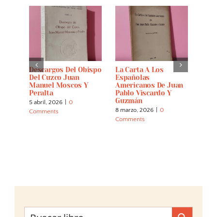
s Del
Descargos Del Obispo
La Carta A Los
El D
erie
Del Cuzco Juan
Españolas
Símb
Manuel Moscos Y
Americanos De Juan
Areq
Peralta
Pablo Viscardo Y
Repu
Guzmán
5 abril, 2026
|
0
7 mar
8 marzo, 2026
|
0
Comments
Comm
Comments