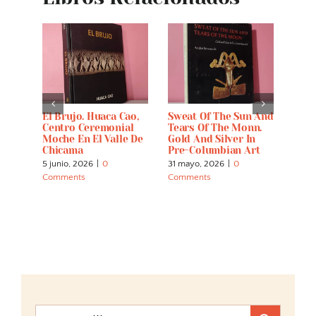
El Brujo. Huaca Cao,
Sweat Of The Sun And
Hist
Centro Ceremonial
Tears Of The Monn.
Del 
Moche En El Valle De
Gold And Silver In
1499
Chicama
Pre-Columbian Art
5 abri
5 junio, 2026
|
0
31 mayo, 2026
|
0
Comm
Comments
Comments