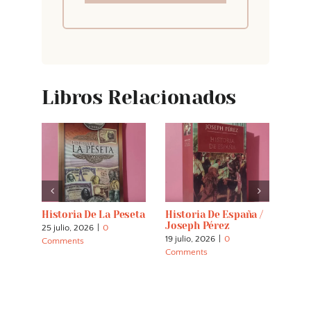
Libros Relacionados
s
Historia De La Peseta
Historia De España /
Cádi
iente
Joseph Pérez
Foto
25 julio, 2026
|
0
XIX
19 julio, 2026
|
0
Comments
1 may
Comments
Comm