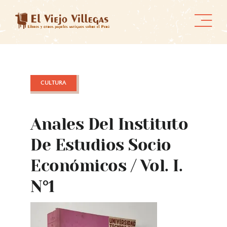
Skip
to
content
CULTURA
Anales Del Instituto
De Estudios Socio
Económicos / Vol. I.
N°1