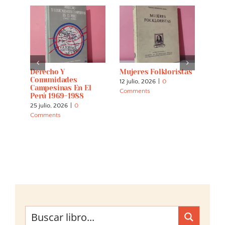
s:
Derecho Y
Mujeres Folkloristas
Espí
 And
Comunidades
Tier
12 julio, 2026
|
0
Campesinas En El
Cuar
Comments
Perú 1969-1988
Inte
La E
25 julio, 2026
|
0
Los 
Comments
Indí
30 m
Comm