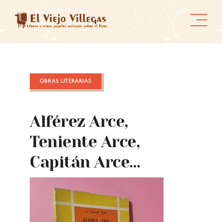
Skip
to
content
OBRAS LITERARIAS
Alférez Arce,
Teniente Arce,
Capitán Arce…