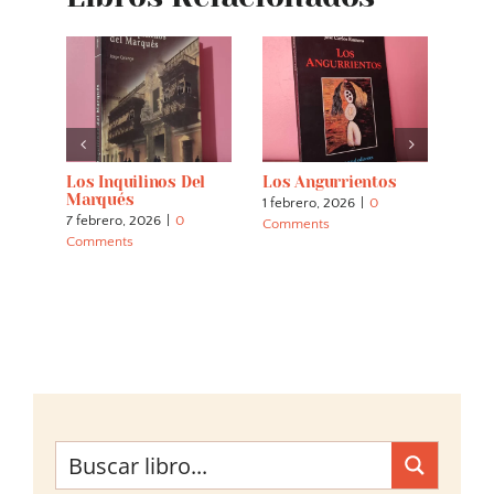
s
Los Inquilinos Del
Los Angurrientos
Los 
a)
Marqués
1 febrero, 2026
|
0
2 nov
7 febrero, 2026
|
0
Comments
Comm
Comments