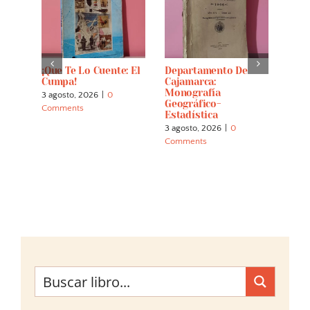
e
¡Que Te Lo Cuente: El
Departamento De
Patr
Cumpa!
Cajamarca:
Mon
stica
Monografía
Caja
3 agosto, 2026
|
0
o De
Geográfico-
30 ju
Comments
Estadística
Comm
3 agosto, 2026
|
0
Comments