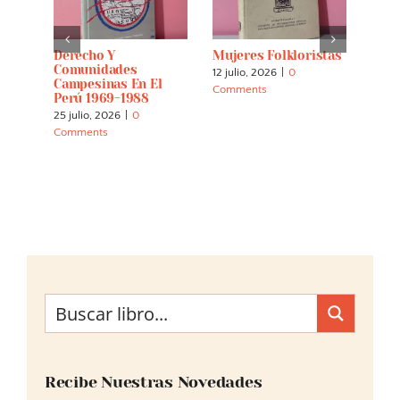
s:
Derecho Y
Mujeres Folkloristas
Espí
 And
Comunidades
Tier
12 julio, 2026
|
0
Campesinas En El
Cuar
Comments
Perú 1969-1988
Inte
La E
25 julio, 2026
|
0
Los 
Comments
Indí
30 m
Comm
Recibe Nuestras Novedades