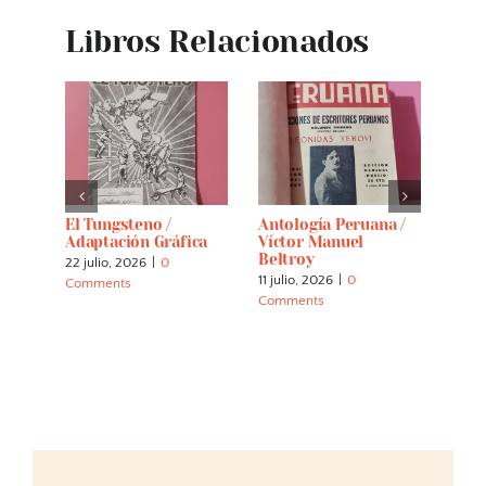
Libros Relacionados
El Tungsteno /
Antología Peruana /
Crón
es Y
Adaptación Gráfica
Víctor Manuel
(per
Beltroy
22 julio, 2026
|
0
7 abri
11 julio, 2026
|
0
Comments
Comm
Comments