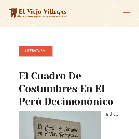
Skip
to
content
LITERATURA
El Cuadro De
Costumbres En El
Perú Decimonónico
Indice: